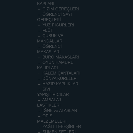
KAPLARI
→ ÇİZİM GEREÇLERİ
→ ÖĞRENCİ SAYI
GEREÇLERİ
→ YÜZ FİGÜRLERİ
→ FLÜT
→ ÇUBUK VE
MANDALLAR
→ ÖĞRENCİ
MAKASLARI
→ BÜRO MAKASLARI
→ OYUN HAMURU
KALIPLARI
→ KALEM ÇANTALARI
→ DÜNYA KÜRELER
→ HAZIR KAPLIKLAR
→ SIVI
YAPIŞTIRICILAR
→ AMBALAJ
LASTİKLERİ
→ İĞNE ve ATAŞLAR
→ OFİS
MALZEMELERİ
→ YAĞLI TEBEŞİRLER
→ SÜMEN SETLERİ