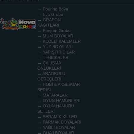
→ Pouring Boya
→ Eva Grubu
→ GRAPON
KAĞITLARI
→ Ponpon Grubu
→ MUM BOYALAR
→ KEÇELİ KALEMLER
→ YÜZ BOYALARI
→ YAPIŞTIRICILAR
→ TEBEŞİRLER
→ ÇALIŞMA
ÖNLÜKLERİ
→ ANAOKULU
GEREÇLERİ
→ HOBİ & AKSESUAR
SERİSİ
→ MATARALAR
→ OYUN HAMURLARI
→ OYUN HAMURU
SETLERİ
→ SERAMİK KİLLER
→ PARMAK BOYALARI
→ YAĞLI BOYALAR
→ GUAJ BOYALAR