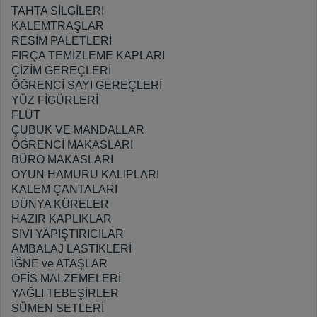
TAHTA SİLGİLERI
KALEMTRAŞLAR
RESİM PALETLERİ
FIRÇA TEMİZLEME KAPLARI
ÇİZİM GEREÇLERİ
ÖĞRENCİ SAYI GEREÇLERİ
YÜZ FİGÜRLERİ
FLÜT
ÇUBUK VE MANDALLAR
ÖĞRENCİ MAKASLARI
BÜRO MAKASLARI
OYUN HAMURU KALIPLARI
KALEM ÇANTALARI
DÜNYA KÜRELER
HAZIR KAPLIKLAR
SIVI YAPIŞTIRICILAR
AMBALAJ LASTİKLERİ
İĞNE ve ATAŞLAR
OFİS MALZEMELERİ
YAĞLI TEBEŞİRLER
SÜMEN SETLERİ