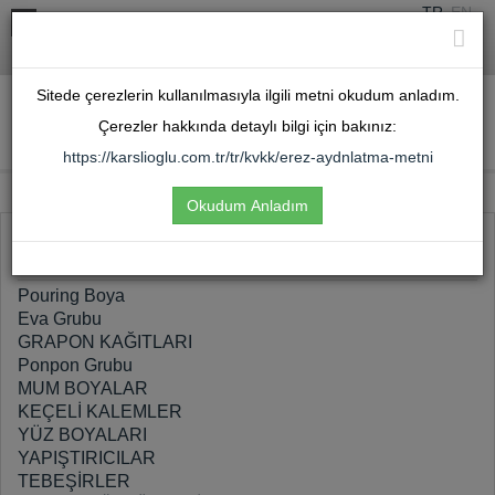
TR
EN
karslioglu@karslioglu.com.tr
+90 (216) 301 2121
Sitede çerezlerin kullanılmasıyla ilgili metni okudum anladım.
Giriş Yap
Çerezler hakkında detaylı bilgi için bakınız:
https://karslioglu.com.tr/tr/kvkk/erez-aydnlatma-metni
Okudum Anladım
Ahşap Zemin
Fırçaları
Pouring Boya
Eva Grubu
GRAPON KAĞITLARI
Ponpon Grubu
MUM BOYALAR
KEÇELİ KALEMLER
YÜZ BOYALARI
YAPIŞTIRICILAR
TEBEŞİRLER