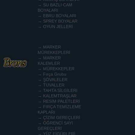
→ SU BAZLI CAM
BOYALARI
→ EBRU BOYALARI
→ SPREY BOYALAR
→ OYUN JELLERİ
→ MARKER
MÜREKKEPLERİ
→ MARKER
KALEMLER
→ MÜREKKEPLER
→ Fırça Grubu
→ ŞÖVALELER
→ TUVALLER
→ TAHTA SİLGİLERI
→ KALEMTRAŞLAR
→ RESİM PALETLERİ
→ FIRÇA TEMİZLEME
KAPLARI
→ ÇİZİM GEREÇLERİ
→ ÖĞRENCİ SAYI
GEREÇLERİ
→ YÜZ FİGÜRLERİ