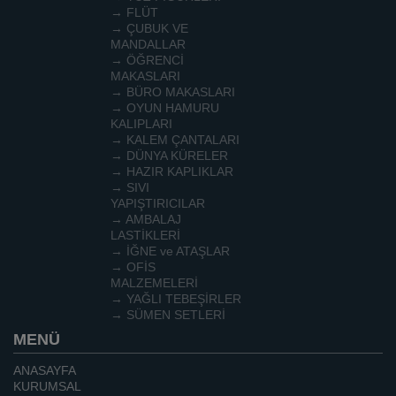
→ FLÜT
→ ÇUBUK VE
MANDALLAR
→ ÖĞRENCİ
MAKASLARI
→ BÜRO MAKASLARI
→ OYUN HAMURU
KALIPLARI
→ KALEM ÇANTALARI
→ DÜNYA KÜRELER
→ HAZIR KAPLIKLAR
→ SIVI
YAPIŞTIRICILAR
→ AMBALAJ
LASTİKLERİ
→ İĞNE ve ATAŞLAR
→ OFİS
MALZEMELERİ
→ YAĞLI TEBEŞİRLER
→ SÜMEN SETLERİ
MENÜ
ANASAYFA
KURUMSAL