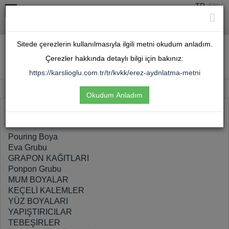
TR
EN
karslioglu@karslioglu.com.tr
+90 (216) 301 2121
Sitede çerezlerin kullanılmasıyla ilgili metni okudum anladım.
Giriş Yap
Çerezler hakkında detaylı bilgi için bakınız:
https://karslioglu.com.tr/tr/kvkk/erez-aydnlatma-metni
Okudum Anladım
Parmak
Boyaları
Pouring Boya
Eva Grubu
GRAPON KAĞITLARI
Ponpon Grubu
MUM BOYALAR
KEÇELİ KALEMLER
YÜZ BOYALARI
YAPIŞTIRICILAR
TEBEŞİRLER