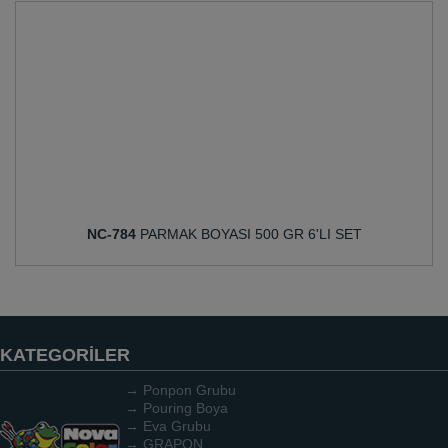
NC-784
PARMAK BOYASI 500 GR 6'LI SET
KATEGORİLER
→ Ponpon Grubu
→ Pouring Boya
→ Eva Grubu
→ GRAPON